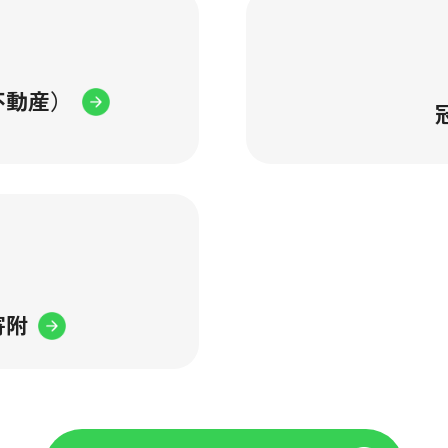
不動産）
。
寄附