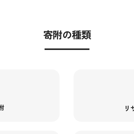
寄附の種類
附
リ