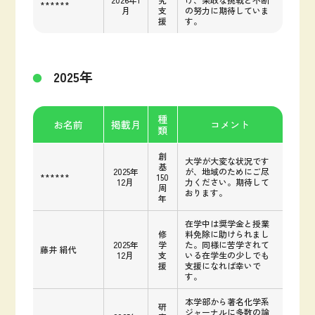
******
月
支
の努力に期待していま
援
す。
2025年
種
お名前
掲載月
コメント
類
創
大学が大変な状況です
基
2025年
が、地域のためにご尽
******
150
12月
力ください。期待して
周
おります。
年
在学中は奨学金と授業
修
料免除に助けられまし
2025年
学
た。同様に苦学されて
藤井 絹代
12月
支
いる在学生の少しでも
援
支援になれば幸いで
す。
本学部から著名化学系
研
ジャーナルに多数の論