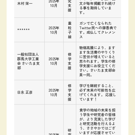
2025年
究
木村 栄一
文が毎年掲載され続け
10月
支
る事を期待していま
援
す。
重
ガンで亡くなられた
2025年
粒
Twitter民への御香典で
******
10月
子
す。成仏してクレメン
線
ス
物価高騰により、ます
ます生活費のやりくり
一般社団法人
修
に苦労が増えていると
群馬大学工業
2025年
学
思われます。学生の修
会 さいたま支
10月
支
学支援にお役立てくだ
部
援
さい。さいたま支部会
員一同。
修
学びを継続すること、
2025年
学
必ず未来の可能性を広
日永 正彦
10月
支
げてくれます。 応援し
援
ています！
貴学の地域の未来を担
う学生や研究者の皆様
が、より充実した学び
と研究活動を行えるよ
う、ささやかではござ
研
いますが応援させてい
2025年
究