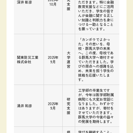
深井 彰彦
ただきます。特に金融
10月
支
教育支援などにご活用
援
いただき、学生の皆さ
んが金融に関する正し
い知識と判断力を身に
つける一助となること
を願っています。
「カンボウでよかっ
た」その思いを、母
校・群馬大学の未来
大
へ。この度、母校であ
関東防災工業
2025年
学
る群馬大学へ寄付させ
株式会社
9月
運
ていただきました。学
営
びの原点への感謝を込
め、未来を担う学生の
挑戦を応援いたしま
す。
工学部の卒業生です
が、今年は医学部附属
研
病院にも大変お世話に
2025年
究
なりました。わずかで
涌井 和彦
9月
支
はありますが、寄付を
援
させていただきます。
群馬大学の今後の益々
の発展を期待します。
修
学びを継続すること。