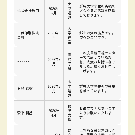
大
群馬大学学生の皆様の
2026年
学
株式会社原田
さらなるご活躍を応援
6月
運
しております。
営
大
上武印刷株式
2026年5
学
郷土の知の拠点です。
会社
月
運
益々のご発展を。
営
この度重粒子線センタ
重
ーで治療していただ
2026年5
粒
******
き、大変お世話になり
月
子
ました。厚くお礼申し
線
上げます。
大
2026年5
学
群馬大学の益々の発展
石崎 泰樹
月
運
を願っています。
営
修
お役立てくださいます
2026年
学
森下 耕昌
ようお願いいたしま
4月
支
す。
援
研
世界的な成果達成に向
2026年1
究
け、果敢な挑戦と不断