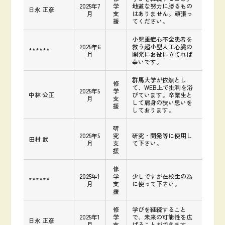
2025年7
学
地道な努力に勝るもの
日永 正彦
月
支
はありません。頑張っ
援
てください。
小児重症心不全患者を
2025年6
救う超小型人工心臓の
******
月
開発にお役に立てれば
幸いです。
群馬大学が依然とし
修
て、WEB上で批判を浴
2025年5
学
中林 公正
びています。卒業生と
月
支
して肩身の狭い思いを
援
しております。
研
2025年5
究
研究・開発等に使用し
田村 武
月
支
て下さい。
援
修
2025年1
学
少しですが在校生の為
******
月
支
に使って下さい。
援
修
学びを継続すること
2025年1
学
で、未来の可能性を広
日永 正彦
月
支
げることができます。