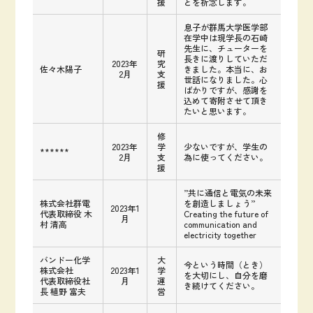
援
とを祈念します。
息子が群馬大学医学部
在学中は現学長の石崎
先生に、チューターを
研
長きに渡りしていただ
2023年
究
佐々木陽子
きました。本当に、お
2月
支
世話になりました。心
援
ばかりですが、感謝を
込めて寄附させて頂き
たいと思います。
修
2023年
学
少ないですが、学生の
******
2月
支
為に使ってください。
援
”共に通信と電気の未来
株式会社群電
を創造しましょう”
2023年1
代表取締役 木
Creating the future of
月
村 清高
communication and
electricity together
バンドー化学
大
今という時間（とき）
株式会社
2023年1
学
を大切にし、自分を磨
代表取締役社
月
運
き続けてください。
長 植野 富夫
営