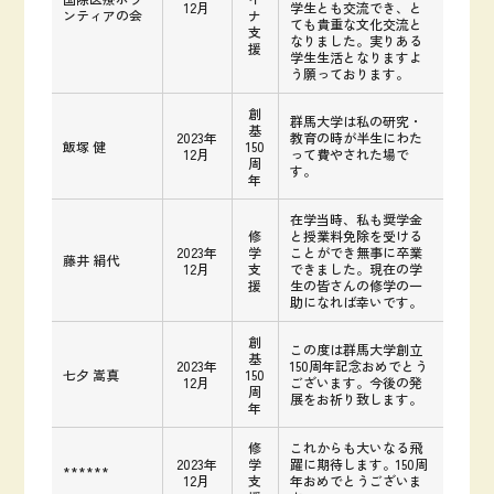
12月
学生とも交流でき、と
ンティアの会
ナ
ても貴重な文化交流と
支
なりました。実りある
援
学生生活となりますよ
う願っております。
創
群馬大学は私の研究・
基
2023年
教育の時が半生にわた
飯塚 健
150
12月
って費やされた場で
周
す。
年
在学当時、私も奨学金
修
と授業料免除を受ける
2023年
学
ことができ無事に卒業
藤井 絹代
12月
支
できました。現在の学
援
生の皆さんの修学の一
助になれば幸いです。
創
この度は群馬大学創立
基
2023年
150周年記念おめでとう
七夕 嵩真
150
12月
ございます。今後の発
周
展をお祈り致します。
年
修
これからも大いなる飛
2023年
学
躍に期待します。150周
******
12月
支
年おめでとうございま