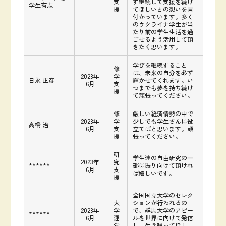
支
ず継続して支援を続け
学生有志
援
てほしいとの想いを言
付かっています。多く
のウクライナ学生が当
たり前の学生生活を過
ごせるよう活用して頂
きたく思います。
学びを継続すること
修
は、未来の自分を必ず
2023年
学
日永 正彦
輝かせてくれます。い
6月
支
つまでも夢を持ち続け
援
て頑張ってください。
修
厳しい経済情勢の中で
2023年
学
少しでも学生さんに役
高橋 治
6月
支
立てばと思います。頑
援
張ってください。
研
学生達の自由研究の一
2023年
究
******
部に振り向けて頂けれ
6月
支
ば嬉しいです。
援
全国国立大学のセレク
大
ションが行われるの
2023年
学
で、群馬大学のアピー
******
6月
運
ルを世界に向けて発信
営
し、生き残ってほし