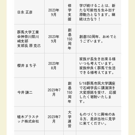
修
学び続けることは、新
2023年
学
たな可能性を生み出す
日永 正彦
9月
支
原動力となります。継
援
続は力なり！
創
群馬大学工業
基
会神奈川県川
2023年
創基150周年、おめでと
150
崎支部
9月
うございます。
周
支部長 原 克己
年
家族が長生き出来る様
2023年
いつも考えています。
櫻井 まち子
8月
家族仲良く群馬で生活
できる様考えてます。
創
5/18群馬市民大学講座
基
で石崎学長に講演頂き
2023年7
今井 謙二
150
大変感銘を受け、 応援
月
周
したく寄附いたしま
年
す。
大
ものづくりに興味のあ
植木プラスチ
2023年7
学
る方、是非当社に見学
ック株式会社
月
運
に来てください。
営