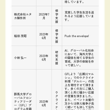
待しています。
修
充実した学生生活を送
株式会社ユタ
2023年7
学
れるよう応援していま
カ製作所
月
支
す。
援
修
2023年
学
稲田 茂昭
Push the envelope!
6月
支
援
AI、グローバル化社会
研
において、海外大学と
2023年
究
小林 弘一
の関係を持てる学生の
6月
支
育成、大学の体制を作
援
って欲しい。
GFLより「広瀬川マル
シェ」でのウクライナ
料理「デルニー」の売
上を寄付させて頂きま
す。多くの方にご購入
ウ
頂くと共に暖かい応援
群馬大学グロ
ク
の言葉を頂きました。
ーバルフロン
ラ
また、イベント主催の
ティアリーダ
2023年
イ
方からは例え戦争が長
ー（GFL）プ
6月
ナ
く続いても決して忘れ
ログラム在籍