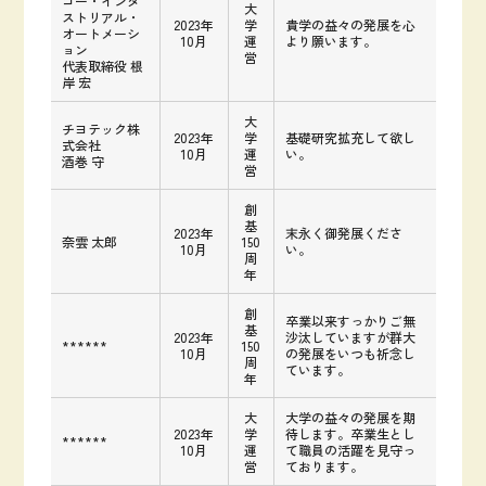
コー・インダ
大
ストリアル・
2023年
学
貴学の益々の発展を心
オートメーシ
10月
運
より願います。
ョン
営
代表取締役 根
岸 宏
大
チヨテック株
2023年
学
基礎研究拡充して欲し
式会社
10月
運
い。
酒巻 守
営
創
基
2023年
末永く御発展くださ
奈雲 太郎
150
10月
い。
周
年
創
卒業以来すっかりご無
基
2023年
沙汰していますが群大
******
150
10月
の発展をいつも祈念し
周
ています。
年
大
大学の益々の発展を期
2023年
学
待します。卒業生とし
******
10月
運
て職員の活躍を見守っ
営
ております。