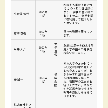
私の夫も重粒子線治療
で この７月に御世話に
2023年
なり、 御礼の言い様が
小金澤 智代
11月
ありません。 修学支援
に御利用して戴けたら
と思います。
2023年
益々の発展を願ってい
石﨑 泰樹
11月
ます。
大
創基150周年を迎える群
2023年
学
平井 大介
馬大学の益々の発展を
11月
運
祈念いたします。
営
国立大学のおかれてい
る状況は非常に厳しい
ものがありますが、あ
修
きらめずに国や国民の
2023年
学
皆様の理解を得る努
秦 誠一
11月
支
力、寄附等の工夫をお
援
続けください。些少で
すが群馬大学で受けた
教育の恩返しをさせて
頂きます。
株式会社サン