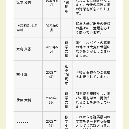
2023年5
れたことに感謝いたし
坂本 和秀
150
月
ます。今後の群馬大学
周
の弥栄を祈念いたしま
年
す。
群馬大学ご出身の皆様
上武印刷株式
2023年5
の益々のご活躍を心よ
会社
月
り願っています。
修
学生アルバイトの募集
2023年5
学
の件では大変お世話に
飯島 久香
月
支
なりありがとうござい
援
ました。
創
基
2023年
今後とも益々のご発展
西村 淳
150
4月
をお祈りしています。
周
年
修
引き続き素晴らしい学
2023年
学
びの場を学生に提供さ
伊藤 大輔
3月
支
れることを期待してい
援
ます。
修
これからも群馬県内の
2023年
学
学業をリードする存在
******
3月
支
としてご活躍されるこ