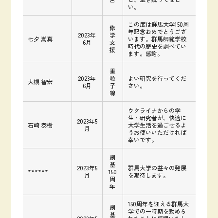
い。
この度は群馬大学150周
修
年記念おめでとうござ
2023年
学
七夕 嵩真
います。群馬師範学校
6月
支
時代の歴史を調べてい
援
ます。感謝。
重
2023年
粒
よい研究を行ってくだ
大槻 智宏
6月
子
さい。
線
ウクライナからの学
生・研究者が、快適に
2023年5
石崎 泰樹
大学生活を過ごせるよ
月
うお使いいただければ
幸いです。
創
基
2023年5
群馬大学の益々の発展
******
150
月
を期待します。
周
年
150周年を迎える群馬大
創
学での一時期を勤めら
基