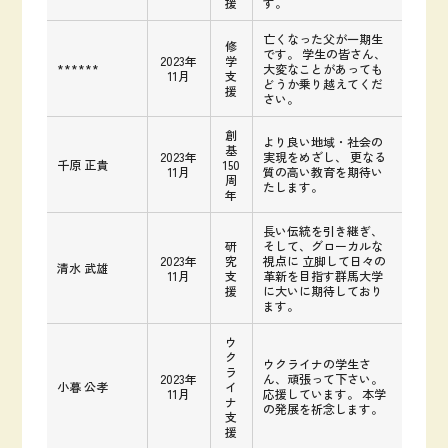
援
す。
亡くなった父が一期生
修
です。 学生の皆さん、
2023年
学
******
大変なことがあっても
11月
支
どうか乗り越えてくだ
援
さい。
創
より良い地域・社会の
基
2023年
実現をめざし、 更なる
千原 正貴
150
11月
質の高い教育を期待い
周
たします。
年
長い伝統を引き継ぎ、
研
そして、グローカルな
2023年
究
視点に 立脚して日々の
清水 武雄
11月
支
革新を目指す群馬大学
援
に大いに期待しており
ます。
ウ
ク
ウクライナの学生さ
ラ
2023年
ん、頑張って下さい。
小暮 公孝
イ
11月
応援しています。 本学
ナ
の発展を祈念します。
支
援