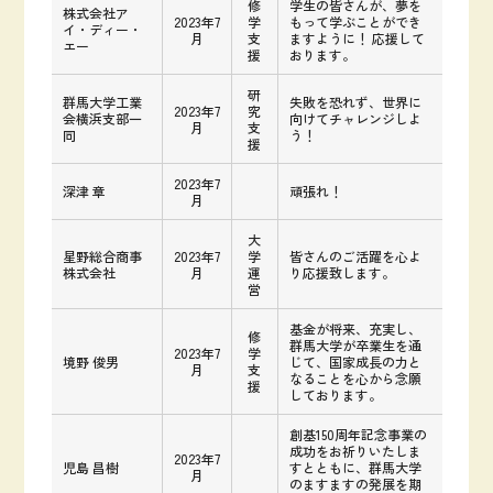
修
学生の皆さんが、夢を
株式会社ア
2023年7
学
もって学ぶことができ
イ・ディー・
月
支
ますように！ 応援して
エー
援
おります。
研
群馬大学工業
失敗を恐れず、世界に
2023年7
究
会横浜支部一
向けてチャレンジしよ
月
支
同
う！
援
2023年7
深津 章
頑張れ！
月
大
星野総合商事
2023年7
学
皆さんのご活躍を心よ
株式会社
月
運
り応援致します。
営
基金が将来、充実し、
修
群馬大学が卒業生を通
2023年7
学
境野 俊男
じて、国家成長の力と
月
支
なることを心から念願
援
しております。
創基150周年記念事業の
成功をお祈りいたしま
2023年7
児島 昌樹
すとともに、群馬大学
月
のますますの発展を期