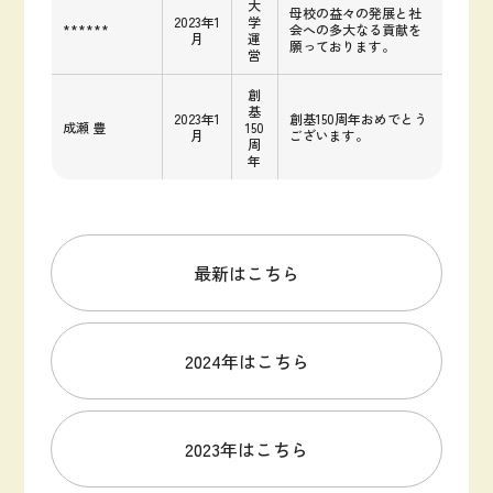
大
母校の益々の発展と社
2023年1
学
******
会への多大なる貢献を
月
運
願っております。
営
創
基
2023年1
創基150周年おめでとう
成瀬 豊
150
月
ございます。
周
年
最新はこちら
2024年はこちら
2023年はこちら